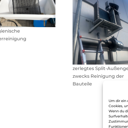
ienische
terreinigung
zerlegtes Split-Außeng
zwecks Reinigung der
Bauteile
Um dir ein 
Cookies, u
Wenn du di
Surfverhalt
Zustimmung
Funktionen