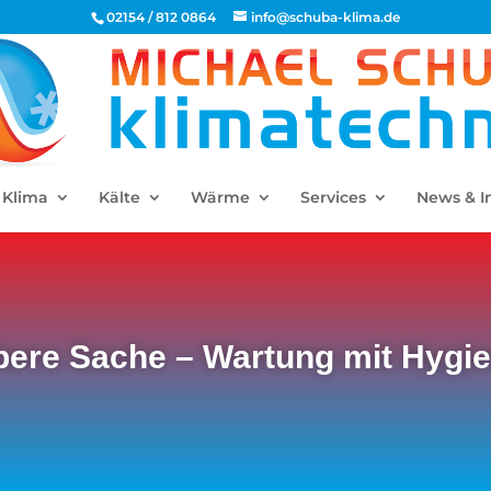
02154 / 812 0864
info@schuba-klima.de
Klima
Kälte
Wärme
Services
News & I
bere Sache – Wartung mit Hygie